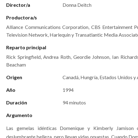
Director/a
Donna Deitch
Productora/s
Alliance Communications Corporation, CBS Entertainment P
Television Network, Harlequin y Transatlantic Media Associat
Reparto principal
Rick Springfield, Andrea Roth, Geordie Johnson, Ian Richard
Beacham
Origen
Canadá, Hungría, Estados Unidos y
Año
1994
Duración
94 minutos
Argumento
Las gemelas idénticas Domenique y Kimberly Jamison 
deslumbrante belleza, pero llevan vidas opuestas. Cuando Do