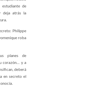
 estudiante de
 deja atrás la
tura.
ecreto: Philippe
 Domenique roba
us planes de
su corazón… y a
nsifican, deberá
ia en secreto el
conocía.