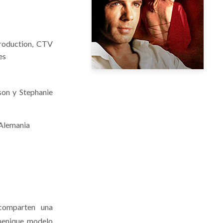
roduction, CTV
es
son y Stephanie
 Alemania
comparten una
menique, modelo