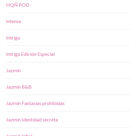
HQÑ POD
Intense
Intriga
Intriga Edición Especial
Jazmín
Jazmín B&B
Jazmín Fantasías prohibidas
Jazmín Identidad secreta
Jazmín Infiel