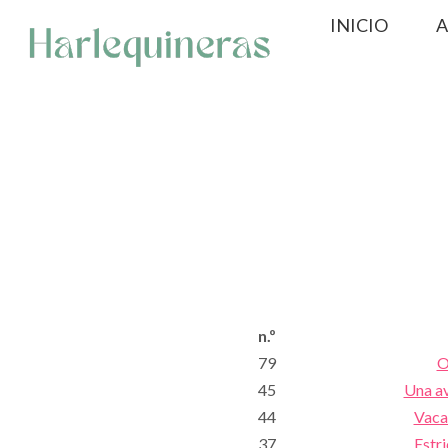
Saltar
INICIO
A
al
contenido
n.º
79
O
45
Una av
44
Vaca
37
Estr