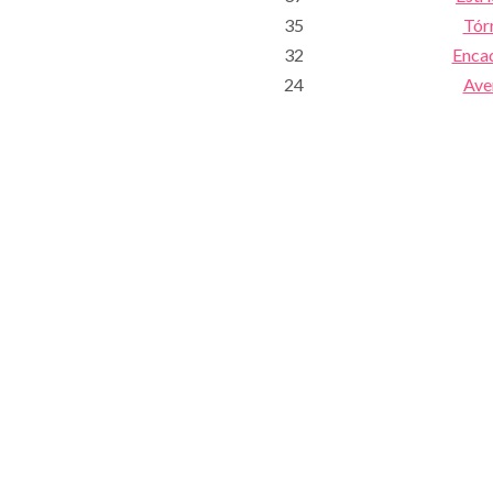
35
Tór
32
Encad
24
Ave