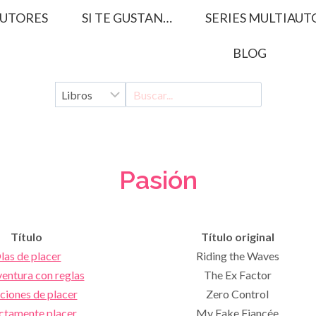
UTORES
SI TE GUSTAN…
SERIES MULTIAUT
BLOG
Pasión
Título
Título original
las de placer
Riding the Waves
entura con reglas
The Ex Factor
ciones de placer
Zero Control
ictamente placer
My Fake Fiancée