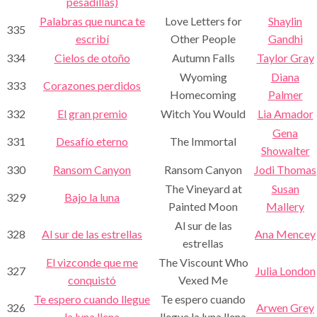
pesadillas)
Palabras que nunca te
Love Letters for
Shaylin
335
escribí
Other People
Gandhi
334
Cielos de otoño
Autumn Falls
Taylor Gray
Wyoming
Diana
333
Corazones perdidos
Homecoming
Palmer
332
El gran premio
Witch You Would
Lia Amador
Gena
331
Desafío eterno
The Immortal
Showalter
330
Ransom Canyon
Ransom Canyon
Jodi Thomas
The Vineyard at
Susan
329
Bajo la luna
Painted Moon
Mallery
Al sur de las
328
Al sur de las estrellas
Ana Mencey
estrellas
El vizconde que me
The Viscount Who
327
Julia London
conquistó
Vexed Me
Te espero cuando llegue
Te espero cuando
326
Arwen Grey
la luna llena
llegue la luna llena