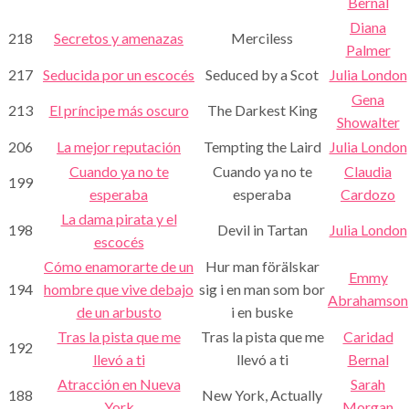
Bernal
Diana
218
Secretos y amenazas
Merciless
Palmer
217
Seducida por un escocés
Seduced by a Scot
Julia London
Gena
213
El príncipe más oscuro
The Darkest King
Showalter
206
La mejor reputación
Tempting the Laird
Julia London
Cuando ya no te
Cuando ya no te
Claudia
199
esperaba
esperaba
Cardozo
La dama pirata y el
198
Devil in Tartan
Julia London
escocés
Cómo enamorarte de un
Hur man förälskar
Emmy
194
hombre que vive debajo
sig i en man som bor
Abrahamson
de un arbusto
i en buske
Tras la pista que me
Tras la pista que me
Caridad
192
llevó a ti
llevó a ti
Bernal
Atracción en Nueva
Sarah
188
New York, Actually
York
Morgan