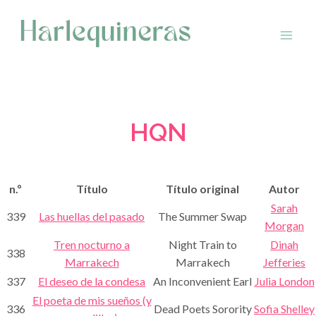
Saltar
al
contenido
HQN
n.º
Título
Título original
Autor
Sarah
339
Las huellas del pasado
The Summer Swap
Morgan
Tren nocturno a
Night Train to
Dinah
338
Marrakech
Marrakech
Jefferies
337
El deseo de la condesa
An Inconvenient Earl
Julia London
El poeta de mis sueños (y
336
Dead Poets Sorority
Sofia Shelley