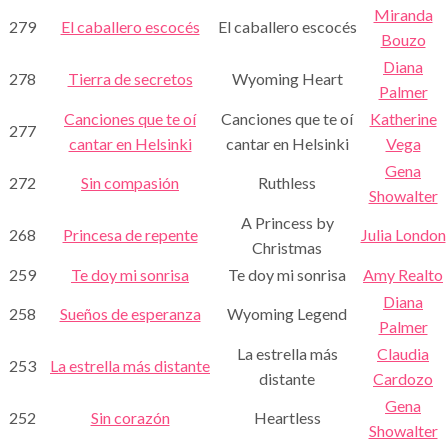
Miranda
279
El caballero escocés
El caballero escocés
Bouzo
Diana
278
Tierra de secretos
Wyoming Heart
Palmer
Canciones que te oí
Canciones que te oí
Katherine
277
cantar en Helsinki
cantar en Helsinki
Vega
Gena
272
Sin compasión
Ruthless
Showalter
A Princess by
268
Princesa de repente
Julia London
Christmas
259
Te doy mi sonrisa
Te doy mi sonrisa
Amy Realto
Diana
258
Sueños de esperanza
Wyoming Legend
Palmer
La estrella más
Claudia
253
La estrella más distante
distante
Cardozo
Gena
252
Sin corazón
Heartless
Showalter