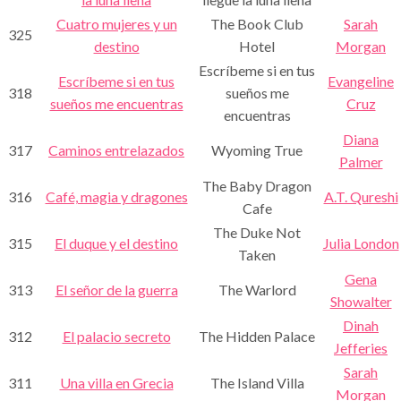
Cuatro mujeres y un
The Book Club
Sarah
325
destino
Hotel
Morgan
Escríbeme si en tus
Escríbeme si en tus
Evangeline
318
sueños me
sueños me encuentras
Cruz
encuentras
Diana
317
Caminos entrelazados
Wyoming True
Palmer
The Baby Dragon
316
Café, magia y dragones
A.T. Qureshi
Cafe
The Duke Not
315
El duque y el destino
Julia London
Taken
Gena
313
El señor de la guerra
The Warlord
Showalter
Dinah
312
El palacio secreto
The Hidden Palace
Jefferies
Sarah
311
Una villa en Grecia
The Island Villa
Morgan