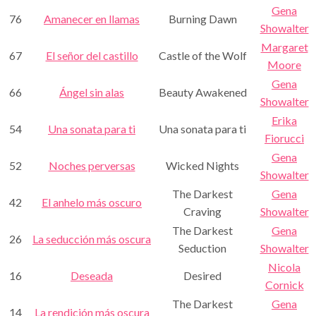
Gena
76
Amanecer en llamas
Burning Dawn
Showalter
Margaret
67
El señor del castillo
Castle of the Wolf
Moore
Gena
66
Ángel sin alas
Beauty Awakened
Showalter
Erika
54
Una sonata para ti
Una sonata para ti
Fiorucci
Gena
52
Noches perversas
Wicked Nights
Showalter
The Darkest
Gena
42
El anhelo más oscuro
Craving
Showalter
The Darkest
Gena
26
La seducción más oscura
Seduction
Showalter
Nicola
16
Deseada
Desired
Cornick
The Darkest
Gena
14
La rendición más oscura