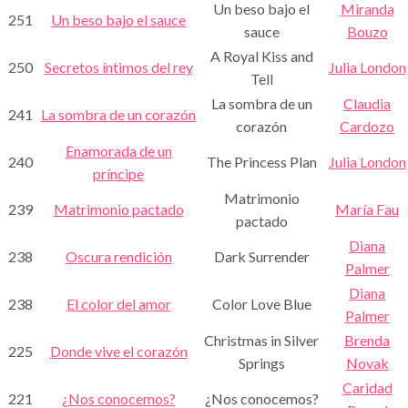
Un beso bajo el
Miranda
251
Un beso bajo el sauce
sauce
Bouzo
A Royal Kiss and
250
Secretos íntimos del rey
Julia London
Tell
La sombra de un
Claudia
241
La sombra de un corazón
corazón
Cardozo
Enamorada de un
240
The Princess Plan
Julia London
príncipe
Matrimonio
239
Matrimonio pactado
María Fau
pactado
Diana
238
Oscura rendición
Dark Surrender
Palmer
Diana
238
El color del amor
Color Love Blue
Palmer
Christmas in Silver
Brenda
225
Donde vive el corazón
Springs
Novak
Caridad
221
¿Nos conocemos?
¿Nos conocemos?