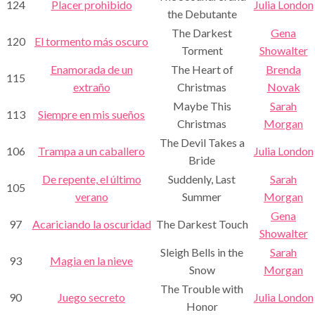
124
Placer prohibido
Julia London
the Debutante
The Darkest
Gena
120
El tormento más oscuro
Torment
Showalter
Enamorada de un
The Heart of
Brenda
115
extraño
Christmas
Novak
Maybe This
Sarah
113
Siempre en mis sueños
Christmas
Morgan
The Devil Takes a
106
Trampa a un caballero
Julia London
Bride
De repente, el último
Suddenly, Last
Sarah
105
verano
Summer
Morgan
Gena
97
Acariciando la oscuridad
The Darkest Touch
Showalter
Sleigh Bells in the
Sarah
93
Magia en la nieve
Snow
Morgan
The Trouble with
90
Juego secreto
Julia London
Honor