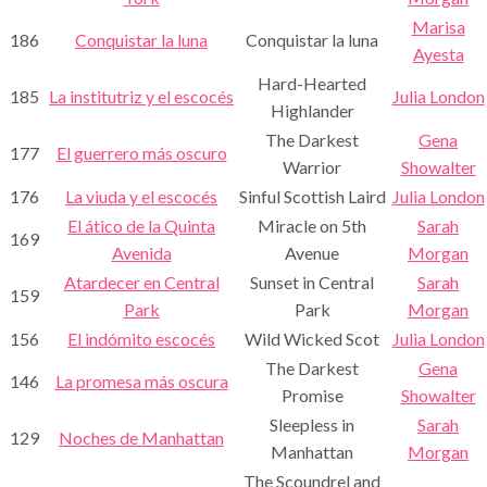
Marisa
186
Conquistar la luna
Conquistar la luna
Ayesta
Hard-Hearted
185
La institutriz y el escocés
Julia London
Highlander
The Darkest
Gena
177
El guerrero más oscuro
Warrior
Showalter
176
La viuda y el escocés
Sinful Scottish Laird
Julia London
El ático de la Quinta
Miracle on 5th
Sarah
169
Avenida
Avenue
Morgan
Atardecer en Central
Sunset in Central
Sarah
159
Park
Park
Morgan
156
El indómito escocés
Wild Wicked Scot
Julia London
The Darkest
Gena
146
La promesa más oscura
Promise
Showalter
Sleepless in
Sarah
129
Noches de Manhattan
Manhattan
Morgan
The Scoundrel and