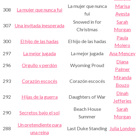
La mujer que nunca
Marisa
308
La mujer que nunca fui
fui
Ayesta
Snowed in for
Sarah
307
Una invitada inesperada
Christmas
Morgan
Paula
300
El hijo de las hadas
El hijo de las hadas
Molero
297
La mejor jugada
La mejor jugada
Ana Mencey
Diana
296
Orgullo y perdón
Wyoming Proud
Palmer
Miranda
293
Corazón escocés
Corazón escocés
Bouzo
Dinah
292
Hijas de la guerra
Daughters of War
Jefferies
Beach House
Sarah
290
Secretos bajo el sol
Summer
Morgan
Un pretendiente para
288
Last Duke Standing
Julia London
una reina