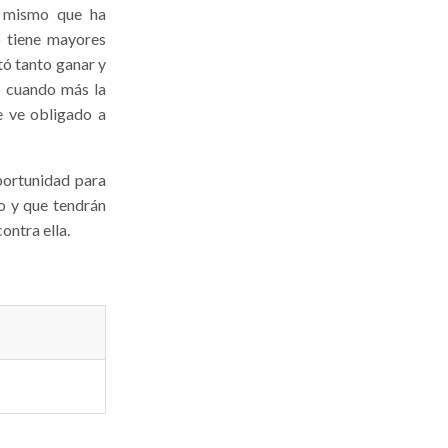
í mismo que ha
o tiene mayores
tó tanto ganar y
ó cuando más la
e ve obligado a
portunidad para
o y que tendrán
ontra ella.