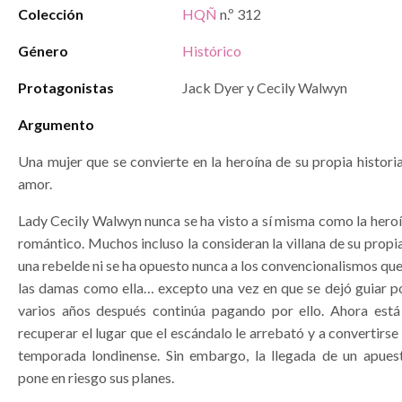
Colección
HQÑ
n.º 312
Género
Histórico
Protagonistas
Jack Dyer y Cecily Walwyn
Argumento
Una mujer que se convierte en la heroína de su propia histor
amor.
Lady Cecily Walwyn nunca se ha visto a sí misma como la hero
romántico. Muchos incluso la consideran la villana de su propia
una rebelde ni se ha opuesto nunca a los convencionalismos que 
las damas como ella… excepto una vez en que se dejó guiar po
varios años después continúa pagando por ello. Ahora est
recuperar el lugar que el escándalo le arrebató y a convertirse 
temporada londinense. Sin embargo, la llegada de un apue
pone en riesgo sus planes.