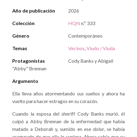
Año de publicación
2026
Colección
HQN
n.º 333
Género
Contemporáneo
Temas
Vecinos
,
Viudo / Viuda
Protagonistas
Cody Banks y Abigail
"Abby" Brennan
Argumento
Ella lleva años atormentando sus sueños y ahora ha
vuelto para hacer estragos en su corazón.
Cuando la esposa del sheriff Cody Banks murió, él
culpó a Abby Brennan de la enfermedad que había
matado a Deborah y, sumido en ese dolor, se había
asegurado de que ella lo supiera. Ahora sabía que su