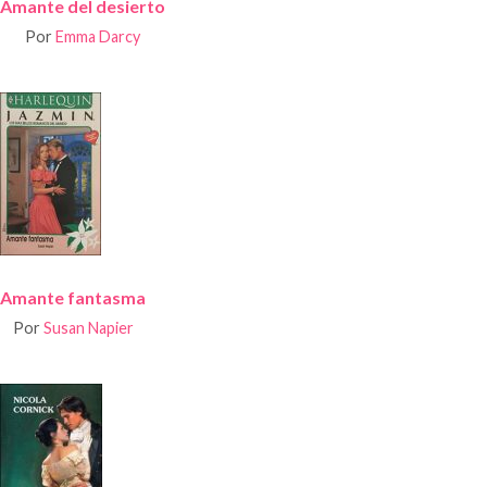
Amante del desierto
Por
Emma Darcy
Amante fantasma
Por
Susan Napier