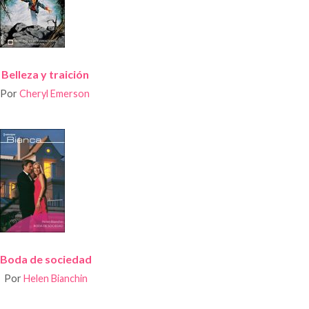
Belleza y traición
Por
Cheryl Emerson
Boda de sociedad
Por
Helen Bianchin