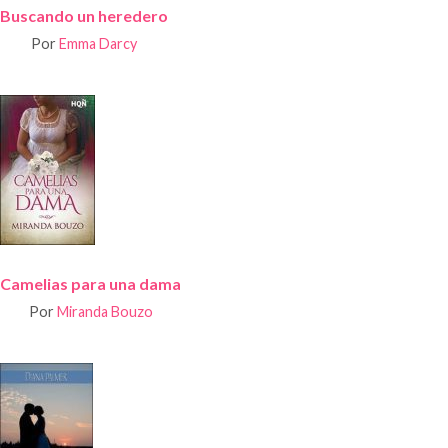
Buscando un heredero
Por
Emma Darcy
Camelias para una dama
Por
Miranda Bouzo