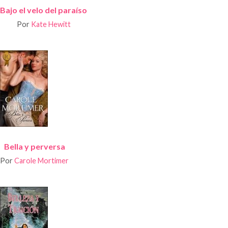
Bajo el velo del paraíso
Por
Kate Hewitt
Bella y perversa
Por
Carole Mortimer