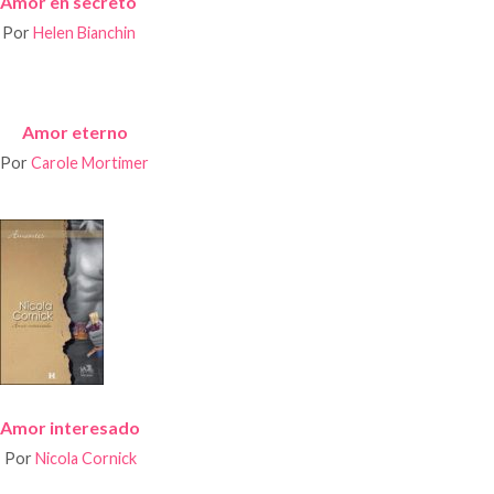
Amor en secreto
Por
Helen Bianchin
Amor eterno
Por
Carole Mortimer
Amor interesado
Por
Nicola Cornick