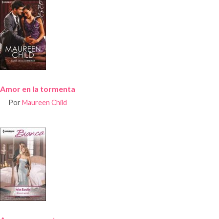
Amor en la tormenta
Por
Maureen Child