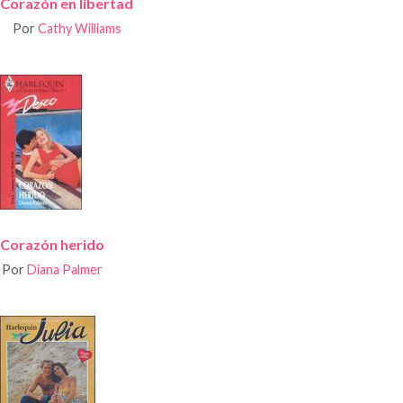
Corazón en libertad
Por
Cathy Williams
Corazón herido
Por
Diana Palmer