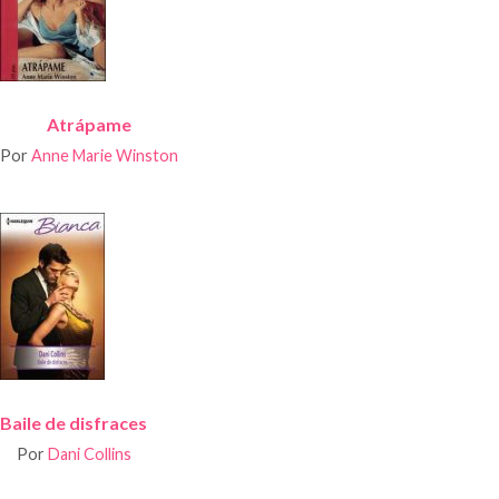
Atrápame
Por
Anne Marie Winston
Baile de disfraces
Por
Dani Collins