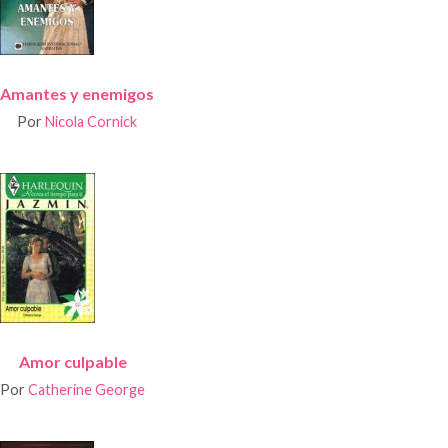
Amantes y enemigos
Por
Nicola Cornick
Amor culpable
Por
Catherine George