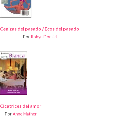
Cenizas del pasado / Ecos del pasado
Por
Robyn Donald
Cicatrices del amor
Por
Anne Mather