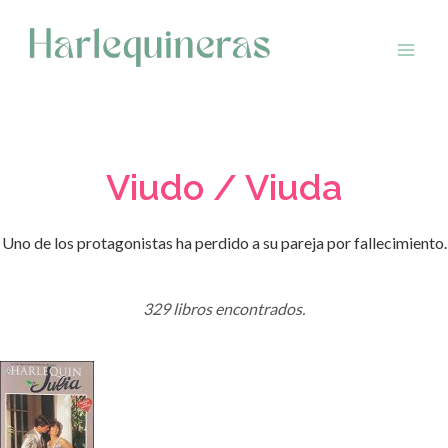
Saltar
al
contenido
Viudo / Viuda
Uno de los protagonistas ha perdido a su pareja por fallecimiento.
329 libros encontrados.