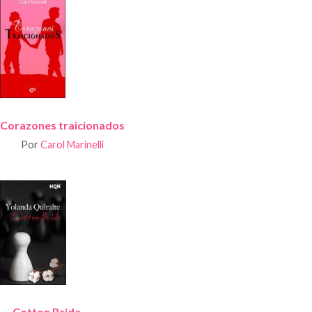
Corazones traicionados
Por
Carol Marinelli
Cotton Bride