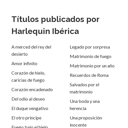
Títulos publicados por
Harlequin Ibérica
A merced del rey del
Legado por sorpresa
desierto
Matrimonio de fuego
Amor infinito
Matrimonio por un año
Corazón de hielo,
Recuerdos de Roma
caricias de fuego
Salvados por el
Corazón encadenado
matrimonio
Del odio al deseo
Una boda y una
El duque vengativo
herencia
El otro príncipe
Una proposición
inocente
Fuego bajo el hielo