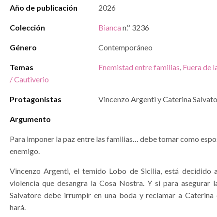
Año de publicación
2026
Colección
Bianca
n.º 3236
Género
Contemporáneo
Temas
Enemistad entre familias
,
Fuera de la
/ Cautiverio
Protagonistas
Vincenzo Argenti y Caterina Salvat
Argumento
Para imponer la paz entre las familias… debe tomar como esposa
enemigo.
Vincenzo Argenti, el temido Lobo de Sicilia, está decidido 
violencia que desangra la Cosa Nostra. Y si para asegurar la
Salvatore debe irrumpir en una boda y reclamar a Caterin
hará.