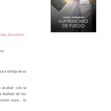
 ley
,
Secuestro
ore
 a la hija de su
a acabar con la
 lealtad de los
a como suya… lo