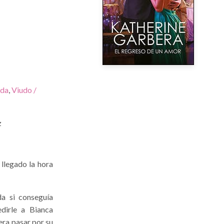
ida
,
Viudo /
z
llegado la hora
da si conseguía
edirle a Bianca
era pasar por su