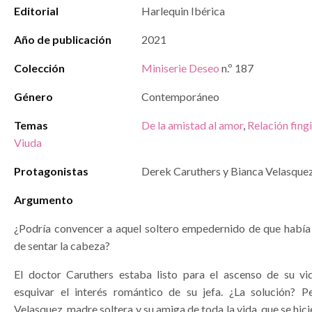
Editorial
Harlequin Ibérica
Año de publicación
2021
Colección
Miniserie Deseo
n.º 187
Género
Contemporáneo
Temas
De la amistad al amor
,
Relación fing
Viuda
Protagonistas
Derek Caruthers y Bianca Velasque
Argumento
¿Podría convencer a aquel soltero empedernido de que había 
de sentar la cabeza?
El doctor Caruthers estaba listo para el ascenso de su vi
esquivar el interés romántico de su jefa. ¿La solución? P
Velasquez, madre soltera y su amiga de toda la vida, que se hici