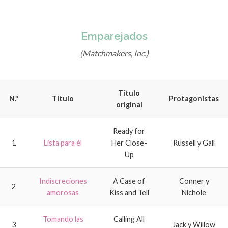
Emparejados
(Matchmakers, Inc.)
Título
N.º
Título
Protagonistas
original
Ready for
1
Lista para él
Her Close-
Russell y Gail
Up
Indiscreciones
A Case of
Conner y
2
amorosas
Kiss and Tell
Nichole
Tomando las
Calling All
3
Jack y Willow