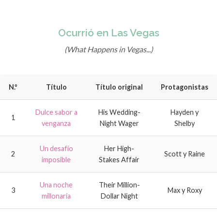
Ocurrió en Las Vegas
(What Happens in Vegas...)
N.º
Título
Título original
Protagonistas
Dulce sabor a
His Wedding-
Hayden y
1
venganza
Night Wager
Shelby
Un desafío
Her High-
2
Scott y Raine
imposible
Stakes Affair
Una noche
Their Million-
3
Max y Roxy
millonaria
Dollar Night