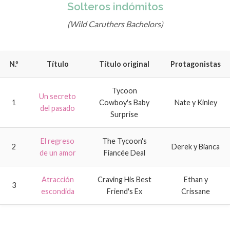
Solteros indómitos
(Wild Caruthers Bachelors)
N.º
Título
Título original
Protagonistas
Tycoon
Un secreto
1
Cowboy's Baby
Nate y Kinley
del pasado
Surprise
El regreso
The Tycoon's
2
Derek y Bianca
de un amor
Fiancée Deal
Atracción
Craving His Best
Ethan y
3
escondida
Friend's Ex
Crissane