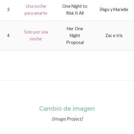
Una noche
One Night to
3
Íñigo y Marielle
para amarte
Risk It All
Her One
Solo por una
4
Night
Zac e Iris
noche
Proposal
Cambio de imagen
(Image Project)