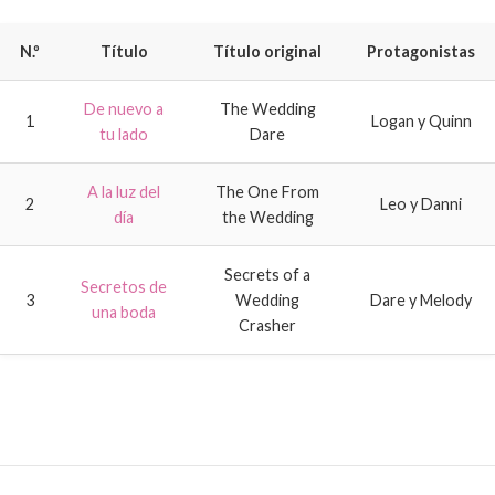
N.º
Título
Título original
Protagonistas
De nuevo a
The Wedding
1
Logan y Quinn
tu lado
Dare
A la luz del
The One From
2
Leo y Danni
día
the Wedding
Secrets of a
Secretos de
3
Wedding
Dare y Melody
una boda
Crasher