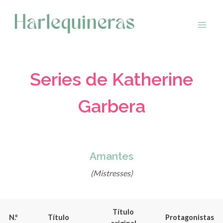
Saltar
al
contenido
Series de Katherine
Garbera
Amantes
(Mistresses)
Título
N.º
Título
Protagonistas