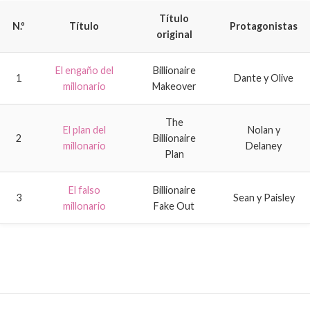
Título
N.º
Título
Protagonistas
original
El engaño del
Billionaire
1
Dante y Olive
millonario
Makeover
The
El plan del
Nolan y
2
Billionaire
millonario
Delaney
Plan
El falso
Billionaire
3
Sean y Paisley
millonario
Fake Out