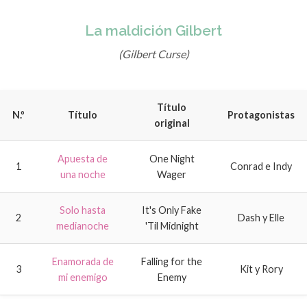
La maldición Gilbert
(Gilbert Curse)
Título
N.º
Título
Protagonistas
original
Apuesta de
One Night
1
Conrad e Indy
una noche
Wager
Solo hasta
It's Only Fake
2
Dash y Elle
medianoche
'Til Midnight
Enamorada de
Falling for the
3
Kit y Rory
mi enemigo
Enemy