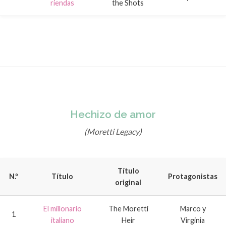
riendas
the Shots
Hechizo de amor
(Moretti Legacy)
Título
N.º
Título
Protagonistas
original
El millonario
The Moretti
Marco y
1
italiano
Heir
Virginia