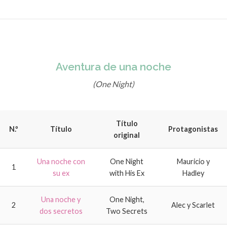
Aventura de una noche
(One Night)
Título
N.º
Título
Protagonistas
original
Una noche con
One Night
Mauricio y
1
su ex
with His Ex
Hadley
Una noche y
One Night,
2
Alec y Scarlet
dos secretos
Two Secrets