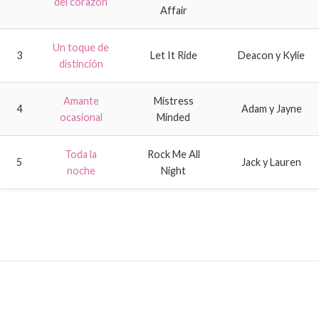
del corazón
Affair
Un toque de
3
Let It Ride
Deacon y Kylie
distinción
Amante
Mistress
4
Adam y Jayne
ocasional
Minded
Toda la
Rock Me All
5
Jack y Lauren
noche
Night