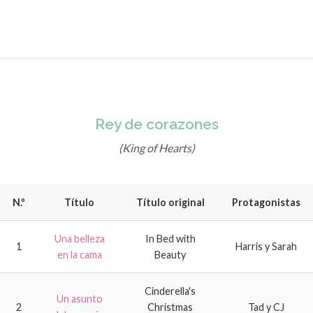
Rey de corazones
(King of Hearts)
N.º
Título
Título original
Protagonistas
Una belleza
In Bed with
1
Harris y Sarah
en la cama
Beauty
Cinderella's
Un asunto
2
Christmas
Tad y CJ