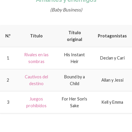
(Baby Business)
Título
N.º
Título
Protagonistas
original
Rivales en las
His Instant
1
Declan y Cari
sombras
Heir
Cautivos del
Bound by a
2
Allan y Jessi
destino
Child
Juegos
For Her Son's
3
Kell y Emma
prohibidos
Sake