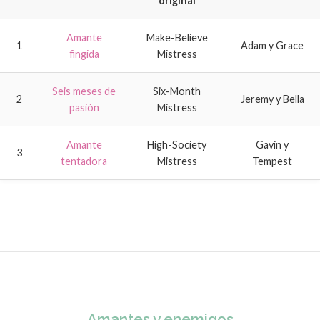
original
Amante
Make-Believe
1
Adam y Grace
fingida
Mistress
Seis meses de
Six-Month
2
Jeremy y Bella
pasión
Mistress
Amante
High-Society
Gavin y
3
tentadora
Mistress
Tempest
Amantes y enemigos