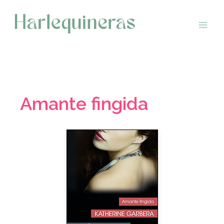
Saltar
al
contenido
Amante fingida