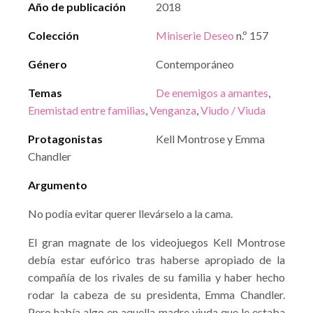
Año de publicación
2018
Colección
Miniserie Deseo
n.º 157
Género
Contemporáneo
Temas
De enemigos a amantes
,
Enemistad entre familias
,
Venganza
,
Viudo / Viuda
Protagonistas
Kell Montrose y Emma
Chandler
Argumento
No podía evitar querer llevárselo a la cama.
El gran magnate de los videojuegos Kell Montrose
debía estar eufórico tras haberse apropiado de la
compañía de los rivales de su familia y haber hecho
rodar la cabeza de su presidenta, Emma Chandler.
Pero había algo en aquella madre viuda que le estaba