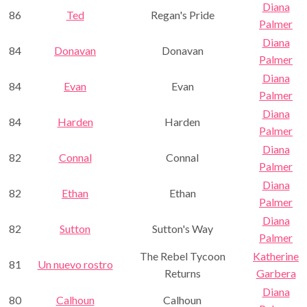
Diana
86
Ted
Regan's Pride
Palmer
Diana
84
Donavan
Donavan
Palmer
Diana
84
Evan
Evan
Palmer
Diana
84
Harden
Harden
Palmer
Diana
82
Connal
Connal
Palmer
Diana
82
Ethan
Ethan
Palmer
Diana
82
Sutton
Sutton's Way
Palmer
The Rebel Tycoon
Katherine
81
Un nuevo rostro
Returns
Garbera
Diana
80
Calhoun
Calhoun