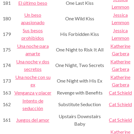
181
El último beso
One Last Kiss
Lemmon
Un beso
Jessica
180
One Wild Kiss
apasionado
Lemmon
Sus besos
Jessica
179
His Forbidden Kiss
prohibidos
Lemmon
Una noche para
Katherine
175
One Night to Risk It All
amarte
Garbera
Una noche y dos
Katherine
174
One Night, Two Secrets
secretos
Garbera
Una noche con su
Katherine
173
One Night with His Ex
ex
Garbera
163
Venganza y placer
Revenge with Benefits
Cat Schield
Intento de
162
Substitute Seduction
Cat Schield
seducción
Upstairs Downstairs
161
Juegos del amor
Cat Schield
Baby
Katherine