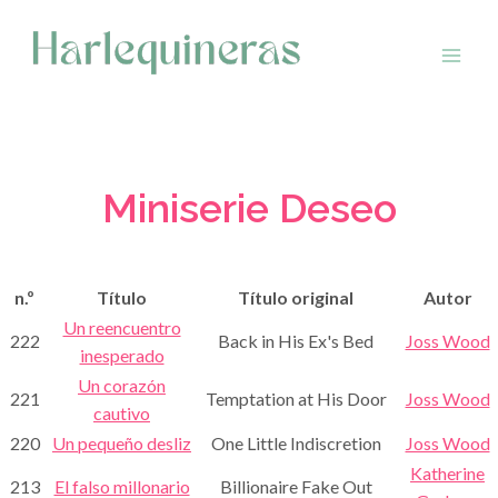
Saltar
al
contenido
Miniserie Deseo
n.º
Título
Título original
Autor
Un reencuentro
222
Back in His Ex's Bed
Joss Wood
inesperado
Un corazón
221
Temptation at His Door
Joss Wood
cautivo
220
Un pequeño desliz
One Little Indiscretion
Joss Wood
Katherine
213
El falso millonario
Billionaire Fake Out