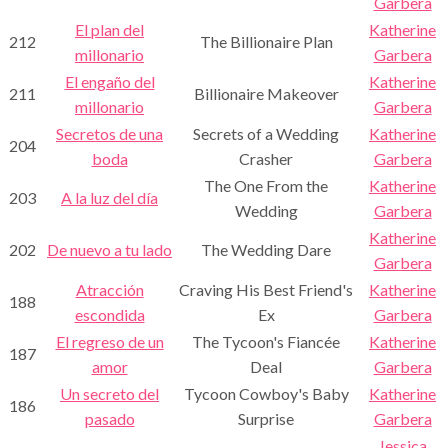
Garbera
El plan del
Katherine
212
The Billionaire Plan
millonario
Garbera
El engaño del
Katherine
211
Billionaire Makeover
millonario
Garbera
Secretos de una
Secrets of a Wedding
Katherine
204
boda
Crasher
Garbera
The One From the
Katherine
203
A la luz del día
Wedding
Garbera
Katherine
202
De nuevo a tu lado
The Wedding Dare
Garbera
Atracción
Craving His Best Friend's
Katherine
188
escondida
Ex
Garbera
El regreso de un
The Tycoon's Fiancée
Katherine
187
amor
Deal
Garbera
Un secreto del
Tycoon Cowboy's Baby
Katherine
186
pasado
Surprise
Garbera
Jessica