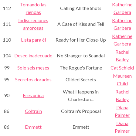
Tomando las
Katherine
112
Calling All the Shots
riendas
Garbera
Indiscreciones
Katherine
111
A Case of Kiss and Tell
amorosas
Garbera
Katherine
110
Lista para él
Ready for Her Close-Up
Garbera
Rachel
104
Deseo inadecuado
No Stranger to Scandal
Bailey
99
Solo seis meses
The Rogue's Fortune
Cat Schield
Maureen
95
Secretos dorados
Gilded Secrets
Child
What Happens in
Rachel
90
Eres única
Charleston...
Bailey
Diana
86
Coltrain
Coltrain's Proposal
Palmer
Diana
86
Emmett
Emmett
Palmer