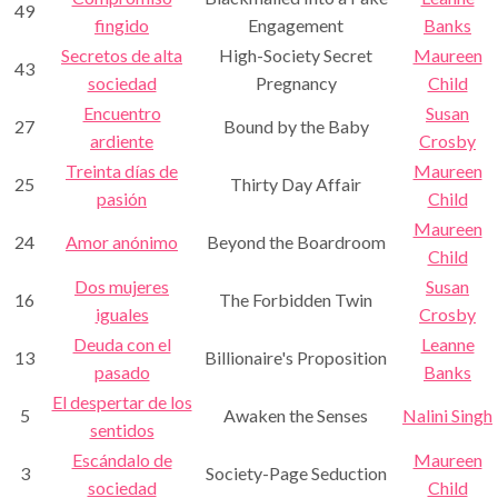
49
fingido
Engagement
Banks
Secretos de alta
High-Society Secret
Maureen
43
sociedad
Pregnancy
Child
Encuentro
Susan
27
Bound by the Baby
ardiente
Crosby
Treinta días de
Maureen
25
Thirty Day Affair
pasión
Child
Maureen
24
Amor anónimo
Beyond the Boardroom
Child
Dos mujeres
Susan
16
The Forbidden Twin
iguales
Crosby
Deuda con el
Leanne
13
Billionaire's Proposition
pasado
Banks
El despertar de los
5
Awaken the Senses
Nalini Singh
sentidos
Escándalo de
Maureen
3
Society-Page Seduction
sociedad
Child