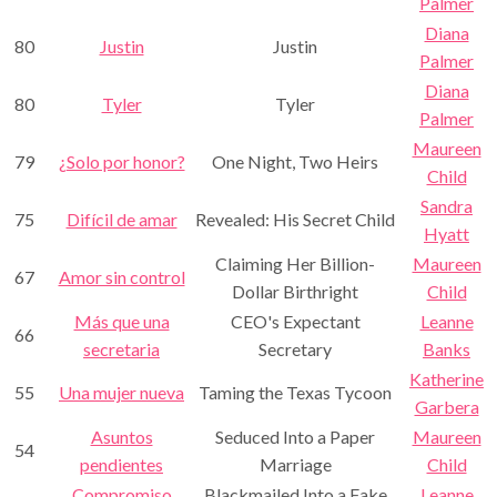
Palmer
Diana
80
Justin
Justin
Palmer
Diana
80
Tyler
Tyler
Palmer
Maureen
79
¿Solo por honor?
One Night, Two Heirs
Child
Sandra
75
Difícil de amar
Revealed: His Secret Child
Hyatt
Claiming Her Billion-
Maureen
67
Amor sin control
Dollar Birthright
Child
Más que una
CEO's Expectant
Leanne
66
secretaria
Secretary
Banks
Katherine
55
Una mujer nueva
Taming the Texas Tycoon
Garbera
Asuntos
Seduced Into a Paper
Maureen
54
pendientes
Marriage
Child
Compromiso
Blackmailed Into a Fake
Leanne