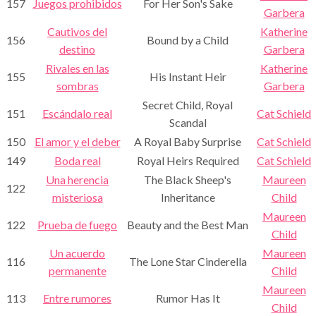
157
Juegos prohibidos
For Her Son's Sake
Garbera
Cautivos del
Katherine
156
Bound by a Child
destino
Garbera
Rivales en las
Katherine
155
His Instant Heir
sombras
Garbera
Secret Child, Royal
151
Escándalo real
Cat Schield
Scandal
150
El amor y el deber
A Royal Baby Surprise
Cat Schield
149
Boda real
Royal Heirs Required
Cat Schield
Una herencia
The Black Sheep's
Maureen
122
misteriosa
Inheritance
Child
Maureen
122
Prueba de fuego
Beauty and the Best Man
Child
Un acuerdo
Maureen
116
The Lone Star Cinderella
permanente
Child
Maureen
113
Entre rumores
Rumor Has It
Child