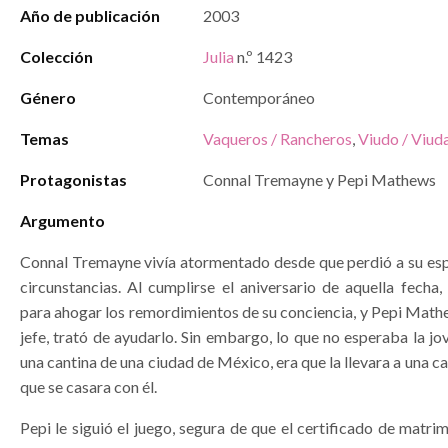
Año de publicación
2003
Colección
Julia
n.º 1423
Género
Contemporáneo
Temas
Vaqueros / Rancheros
,
Viudo / Viud
Protagonistas
Connal Tremayne y Pepi Mathews
Argumento
Connal Tremayne vivía atormentado desde que perdió a su esp
circunstancias. Al cumplirse el aniversario de aquella fecha
para ahogar los remordimientos de su conciencia, y Pepi Mathew
jefe, trató de ayudarlo. Sin embargo, lo que no esperaba la jov
una cantina de una ciudad de México, era que la llevara a una cap
que se casara con él.
Pepi le siguió el juego, segura de que el certificado de matri