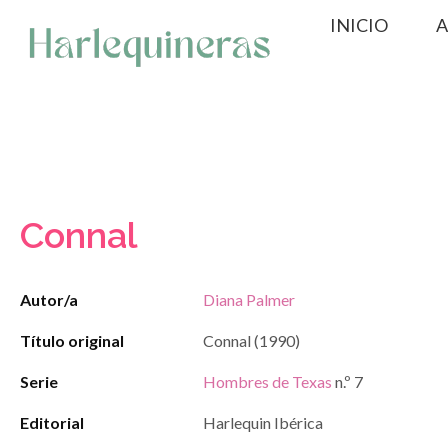
Saltar
INICIO
A
al
contenido
Connal
Autor/a
Diana Palmer
Título original
Connal (1990)
Serie
Hombres de Texas
n.º 7
Editorial
Harlequin Ibérica