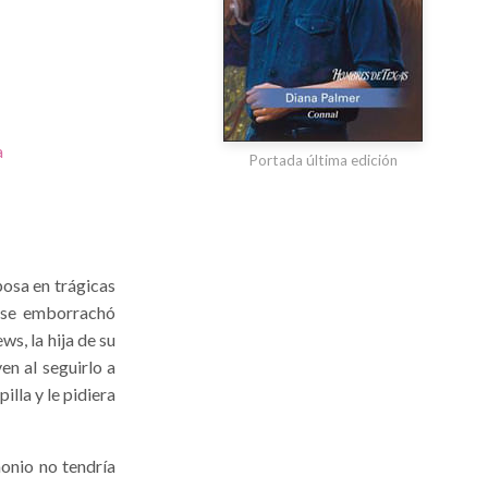
a
Portada última edición
osa en trágicas
, se emborrachó
s, la hija de su
en al seguirlo a
illa y le pidiera
monio no tendría