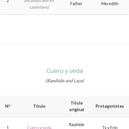
2
(no publicado en
Father
Meredith
castellano)
Cuero y seda
(Rawhide and Lace)
Título
N.º
Título
Protagonistas
original
Rawhide
1
Cuero y seda
Ty y Erin