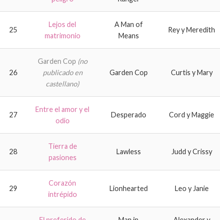
Lejos del
A Man of
25
Rey y Meredith
matrimonio
Means
Garden Cop
(no
26
publicado en
Garden Cop
Curtis y Mary
castellano)
Entre el amor y el
27
Desperado
Cord y Maggie
odio
Tierra de
28
Lawless
Judd y Crissy
pasiones
Corazón
29
Lionhearted
Leo y Janie
intrépido
El preferido de
Man in
Alexander y