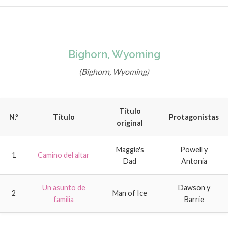
Bighorn, Wyoming
(Bighorn, Wyoming)
Título
N.º
Título
Protagonistas
original
Maggie's
Powell y
1
Camino del altar
Dad
Antonia
Un asunto de
Dawson y
2
Man of Ice
familia
Barrie