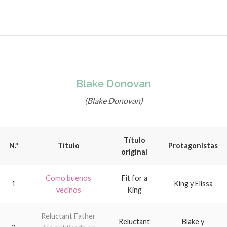
Blake Donovan
(Blake Donovan)
Título
N.º
Título
Protagonistas
original
Como buenos
Fit for a
1
King y Elissa
vecinos
King
Reluctant Father
Reluctant
Blake y