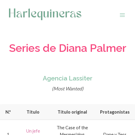
Saltar
al
contenido
Series de Diana Palmer
Agencia Lassiter
(Most Wanted)
N.º
Título
Título original
Protagonistas
The Case of the
Un jefe
1
Mesmerizing
Dane y Tess