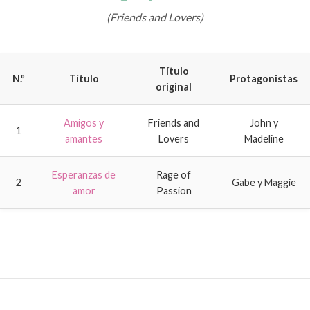
(Friends and Lovers)
Título
N.º
Título
Protagonistas
original
Amigos y
Friends and
John y
1
amantes
Lovers
Madeline
Esperanzas de
Rage of
2
Gabe y Maggie
amor
Passion