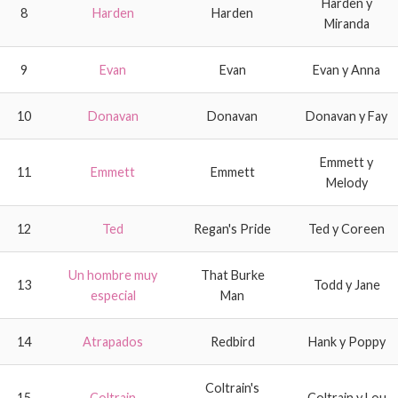
Harden y
8
Harden
Harden
Miranda
9
Evan
Evan
Evan y Anna
10
Donavan
Donavan
Donavan y Fay
Emmett y
11
Emmett
Emmett
Melody
12
Ted
Regan's Pride
Ted y Coreen
Un hombre muy
That Burke
13
Todd y Jane
especial
Man
14
Atrapados
Redbird
Hank y Poppy
Coltrain's
15
Coltrain
Coltrain y Lou