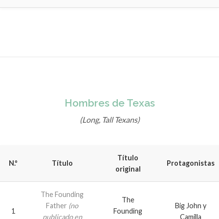
Hombres de Texas
(Long, Tall Texans)
Título
N.º
Título
Protagonistas
original
The Founding
The
Father
(no
Big John y
1
Founding
publicado en
Camilla