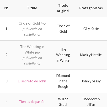
Título
N.º
Título
Protagonistas
original
Circle of Gold
(no
Circle of
1
publicado en
Gil y Kasie
Gold
castellano)
The Wedding in
The
White
(no
2
Wedding
Mack y Natalie
publicado en
in White
castellano)
Diamond
3
El secreto de John
in the
John y Sassy
Rough
Will of
Theodore y
4
Tierras de pasión
Steel
Jillian