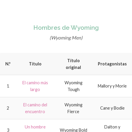
Hombres de Wyoming
(Wyoming Men)
Título
N.º
Título
Protagonistas
original
El camino más
Wyoming
1
Mallory y Morie
largo
Tough
El camino del
Wyoming
2
Cane y Bodie
encuentro
Fierce
Un hombre
Dalton y
3
Wyoming Bold