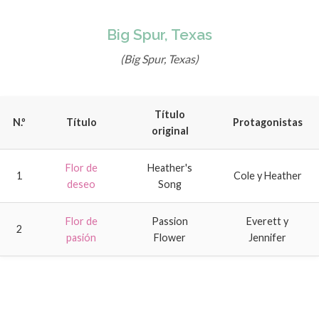
Big Spur, Texas
(Big Spur, Texas)
Título
N.º
Título
Protagonistas
original
Flor de
Heather's
1
Cole y Heather
deseo
Song
Flor de
Passion
Everett y
2
pasión
Flower
Jennifer