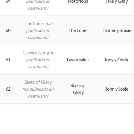
59
publicado en
Notorious
Jake y Gaby
castellano)
The Loner
(no
60
publicado en
The Loner
Tanner y Stasie
castellano)
Lawbreaker
(no
61
publicado en
Lawbreaker
Tony y Odalie
castellano)
Blaze of Glory
Blaze of
62
(no publicado en
John y Josie
Glory
castellano)