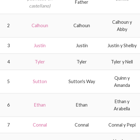
Father
castellano)
Calhoun y
2
Calhoun
Calhoun
Abby
3
Justin
Justin
Justin y Shelby
4
Tyler
Tyler
Tyler y Nell
Quinn y
5
Sutton
Sutton's Way
Amanda
Ethan y
6
Ethan
Ethan
Arabella
7
Connal
Connal
Connal y Pepi