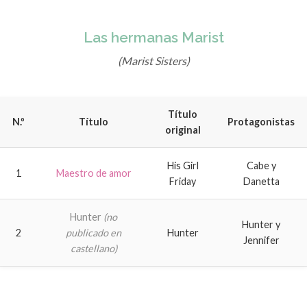
Las hermanas Marist
(Marist Sisters)
Título
N.º
Título
Protagonistas
original
His Girl
Cabe y
1
Maestro de amor
Friday
Danetta
Hunter
(no
Hunter y
2
publicado en
Hunter
Jennifer
castellano)