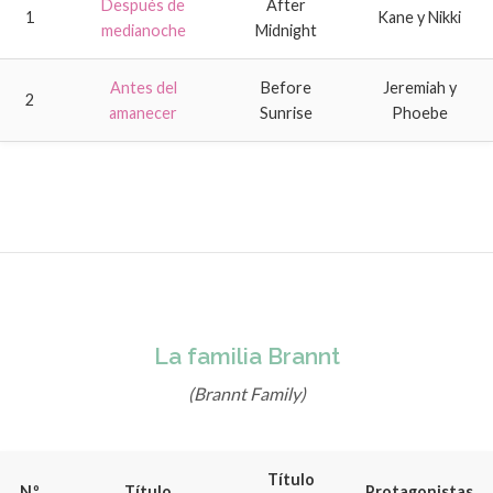
Después de
After
1
Kane y Nikki
medianoche
Midnight
Antes del
Before
Jeremiah y
2
amanecer
Sunrise
Phoebe
La familia Brannt
(Brannt Family)
Título
N.º
Título
Protagonistas