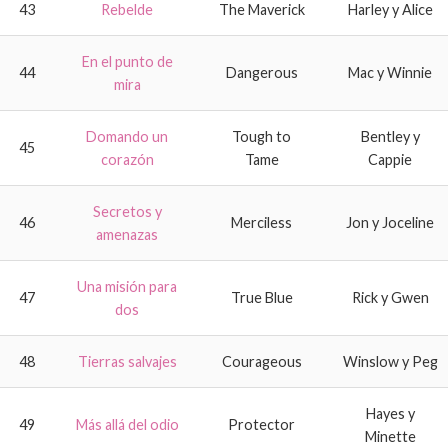
43
Rebelde
The Maverick
Harley y Alice
En el punto de
44
Dangerous
Mac y Winnie
mira
Domando un
Tough to
Bentley y
45
corazón
Tame
Cappie
Secretos y
46
Merciless
Jon y Joceline
amenazas
Una misión para
47
True Blue
Rick y Gwen
dos
48
Tierras salvajes
Courageous
Winslow y Peg
Hayes y
49
Más allá del odio
Protector
Minette