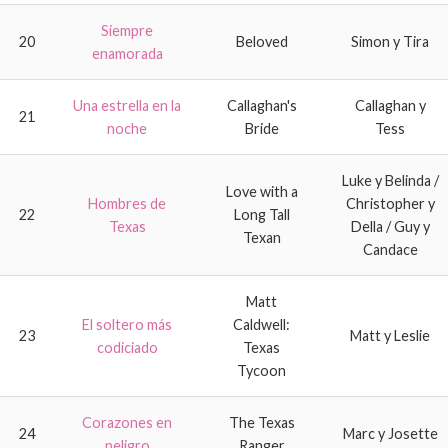
Siempre
20
Beloved
Simon y Tira
enamorada
Una estrella en la
Callaghan's
Callaghan y
21
noche
Bride
Tess
Luke y Belinda /
Love with a
Hombres de
Christopher y
22
Long Tall
Texas
Della / Guy y
Texan
Candace
Matt
El soltero más
Caldwell:
23
Matt y Leslie
codiciado
Texas
Tycoon
Corazones en
The Texas
24
Marc y Josette
peligro
Ranger