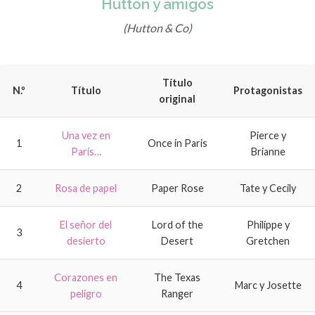
Hutton y amigos
(Hutton & Co)
Título
N.º
Título
Protagonistas
original
Una vez en
Pierce y
1
Once in Paris
París…
Brianne
2
Rosa de papel
Paper Rose
Tate y Cecily
El señor del
Lord of the
Philippe y
3
desierto
Desert
Gretchen
Corazones en
The Texas
4
Marc y Josette
peligro
Ranger