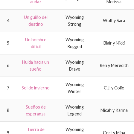
audaz
Merissa
Un guiño del
Wyoming
4
Wolf y Sara
destino
Strong
Un hombre
Wyoming
5
Blair y Nikki
difícil
Rugged
Huida hacia un
Wyoming
6
Ren y Meredith
sueño
Brave
Wyoming
7
Sol de invierno
C.J. y Colie
Winter
Sueños de
Wyoming
8
Micah y Karina
esperanza
Legend
Tierra de
Wyoming
9
Cort y Mina