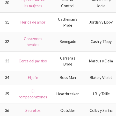
30
las mujeres
Control
Jodie
Cattleman's
31
Herida de amor
Jordan y Libby
Pride
Corazones
32
Renegade
Cash y Tippy
heridos
Carrera's
33
Cerca del paraíso
Marcus y Delia
Bride
34
El jefe
Boss Man
Blake y Violet
El
35
Heartbreaker
J.B. y Tellie
rompecorazones
36
Secretos
Outsider
Colby y Sarina