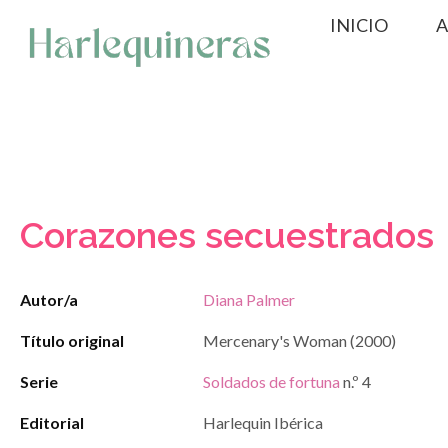
Saltar
INICIO
A
al
contenido
Corazones secuestrados
Autor/a
Diana Palmer
Título original
Mercenary's Woman (2000)
Serie
Soldados de fortuna
n.º 4
Editorial
Harlequin Ibérica