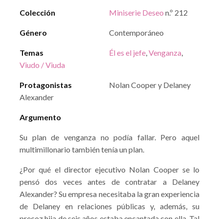
Colección
Miniserie Deseo
n.º 212
Género
Contemporáneo
Temas
Él es el jefe
,
Venganza
,
Viudo / Viuda
Protagonistas
Nolan Cooper y Delaney
Alexander
Argumento
Su plan de venganza no podía fallar. Pero aquel
multimillonario también tenía un plan.
¿Por qué el director ejecutivo Nolan Cooper se lo
pensó dos veces antes de contratar a Delaney
Alexander? Su empresa necesitaba la gran experiencia
de Delaney en relaciones públicas y, además, su
precoz hija de seis años estaba encantada con ella. Tal