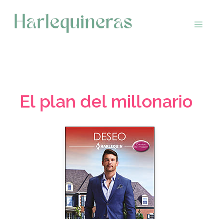
Saltar
al
contenido
El plan del millonario