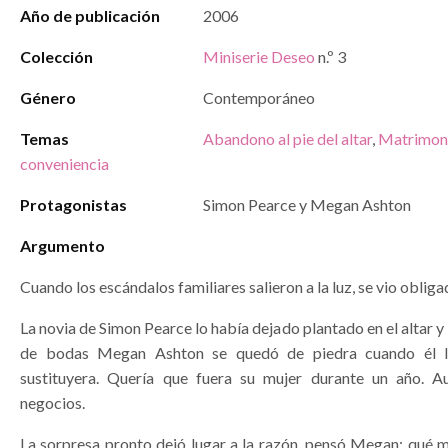
Año de publicación
2006
Colección
Miniserie Deseo
n.º 3
Género
Contemporáneo
Temas
Abandono al pie del altar
,
Matrimon
conveniencia
Protagonistas
Simon Pearce y Megan Ashton
Argumento
Cuando los escándalos familiares salieron a la luz, se vio oblig
La novia de Simon Pearce lo había dejado plantado en el altar y
de bodas Megan Ashton se quedó de piedra cuando él l
sustituyera. Quería que fuera su mujer durante un año. A
negocios.
La sorpresa pronto dejó lugar a la razón, pensó Megan: qué 