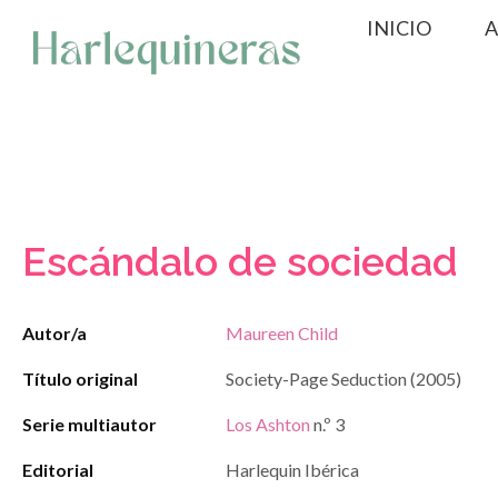
Saltar
INICIO
A
al
contenido
Escándalo de sociedad
Autor/a
Maureen Child
Título original
Society-Page Seduction (2005)
Serie multiautor
Los Ashton
n.º 3
Editorial
Harlequin Ibérica