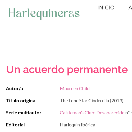
Saltar
INICIO
A
al
contenido
Un acuerdo permanente
Autor/a
Maureen Child
Título original
The Lone Star Cinderella (2013)
Serie multiautor
Cattleman’s Club: Desaparecido
n.º 
Editorial
Harlequin Ibérica