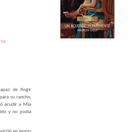
ros
apaz de fingir
para su rancho.
ió acudir a Mia
cido y no podía
virtió en largas