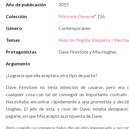
Año de publicación
2015
Colección
Miniserie Deseo
n.º 116
Género
Contemporáneo
Temas
Relación fingida
,
Vaqueros / Ranche
Protagonistas
Dave Firestone y Mia Hughes
Argumento
¿Lograría que ella aceptara otro tipo de pacto?
Dave Firestone no tenía intención de casarse, pero era c
cualquier cosa con tal de conseguir un importante contrato 
Necesitaba encontrar rápidamente a una prometida y decid
Hughes. El jefe de esta, y rival de Dave, estaba desapare
pagarle, así que Mia aceptó la propuesta de Dave.
Pero cuando su romance falso dio un giro inesperado y se con