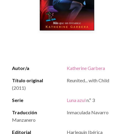
Autor/a
Katherine Garbera
Título original
Reunited... with Child
(2011)
Serie
Luna azul
n.º 3
Traducción
Inmaculada Navarro
Manzanero
Editorial
Harlequin Ibérica