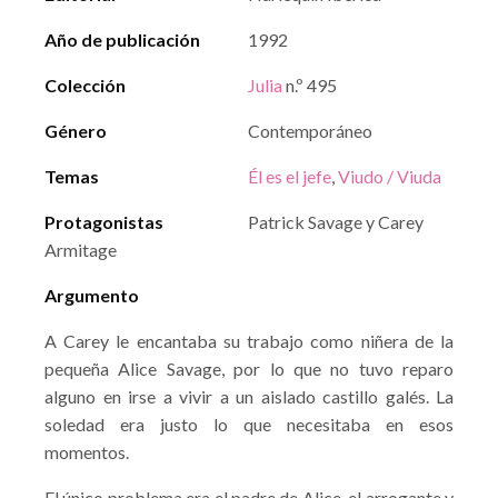
Año de publicación
1992
Colección
Julia
n.º 495
Género
Contemporáneo
Temas
Él es el jefe
,
Viudo / Viuda
Protagonistas
Patrick Savage y Carey
Armitage
Argumento
A Carey le encantaba su trabajo como niñera de la
pequeña Alice Savage, por lo que no tuvo reparo
alguno en irse a vivir a un aislado castillo galés. La
soledad era justo lo que necesitaba en esos
momentos.
El único problema era el padre de Alice, el arrogante y