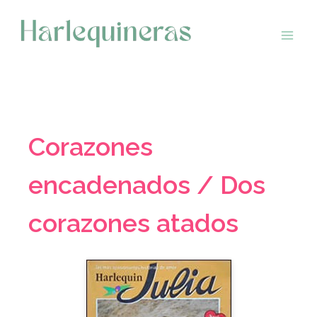
Saltar
al
contenido
Corazones
encadenados / Dos
corazones atados