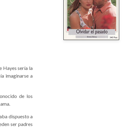
e Hayes sería la
ía imaginarse a
onocido de los
cama.
taba dispuesto a
eden ser padres