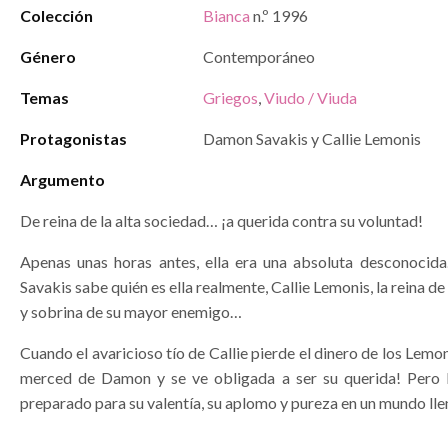
Colección
Bianca
n.º 1996
Género
Contemporáneo
Temas
Griegos
,
Viudo / Viuda
Protagonistas
Damon Savakis y Callie Lemonis
Argumento
De reina de la alta sociedad… ¡a querida contra su voluntad!
Apenas unas horas antes, ella era una absoluta desconoci
Savakis sabe quién es ella realmente, Callie Lemonis, la reina de
y sobrina de su mayor enemigo…
Cuando el avaricioso tío de Callie pierde el dinero de los Lemon
merced de Damon y se ve obligada a ser su querida! Pero
preparado para su valentía, su aplomo y pureza en un mundo llen