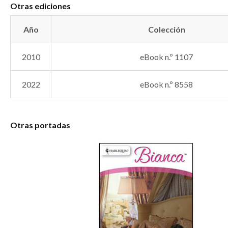
Otras ediciones
Año
Colección
2010
eBook n.º 1107
2022
eBook n.º 8558
Otras portadas