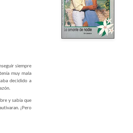
nseguir siempre
 tenía muy mala
taba decidido a
azón.
bre y sabía que
autivaran. ¡Pero