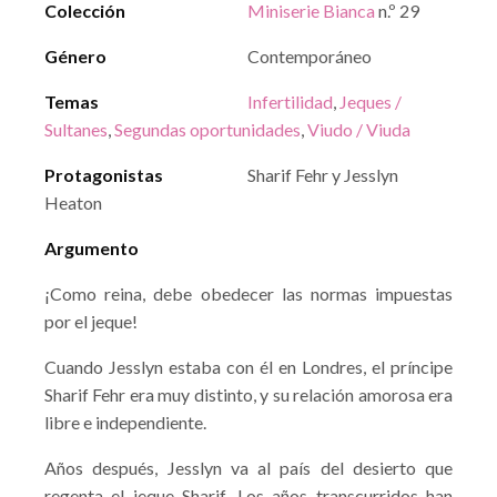
Colección
Miniserie Bianca
n.º 29
Género
Contemporáneo
Temas
Infertilidad
,
Jeques /
Sultanes
,
Segundas oportunidades
,
Viudo / Viuda
Protagonistas
Sharif Fehr y Jesslyn
Heaton
Argumento
¡Como reina, debe obedecer las normas impuestas
por el jeque!
Cuando Jesslyn estaba con él en Londres, el príncipe
Sharif Fehr era muy distinto, y su relación amorosa era
libre e independiente.
Años después, Jesslyn va al país del desierto que
regenta el jeque Sharif. Los años transcurridos han