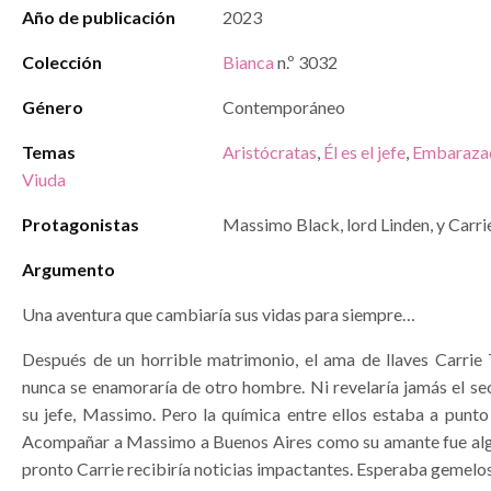
Año de publicación
2023
Colección
Bianca
n.º 3032
Género
Contemporáneo
Temas
Aristócratas
,
Él es el jefe
,
Embarazad
Viuda
Protagonistas
Massimo Black, lord Linden, y Carri
Argumento
Una aventura que cambiaría sus vidas para siempre…
Después de un horrible matrimonio, el ama de llaves Carrie T
nunca se enamoraría de otro hombre. Ni revelaría jamás el se
su jefe, Massimo. Pero la química entre ellos estaba a punto
Acompañar a Massimo a Buenos Aires como su amante fue algo 
pronto Carrie recibiría noticias impactantes. Esperaba gemelos