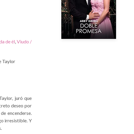
a de él
,
Viudo /
e Taylor
aylor, juró que
creto deseo por
 de encenderse.
irresistible. Y
.