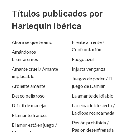
Títulos publicados por
Harlequin Ibérica
Ahora sé que te amo
Frente a frente /
Confrontación
Amándonos
triunfaremos
Fuego azul
Amante cruel / Amante
Injusta venganza
implacable
Juegos de poder / El
Ardiente amante
juego de Damian
Deseo peligroso
La amante del diablo
Difícil de manejar
La reina del desierto /
La diosa reencarnada
El amante francés
Pasión prohibida /
El amor está en juego /
Pasión desenfrenada