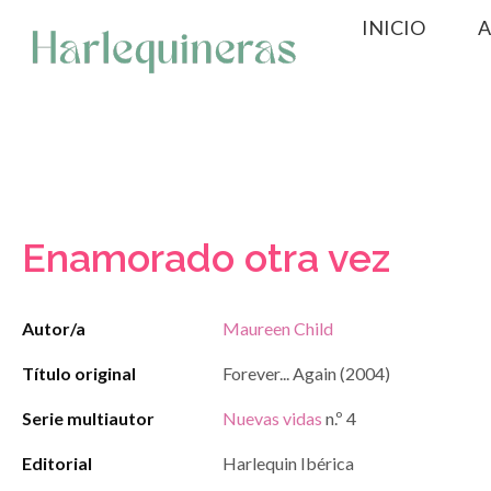
Saltar
INICIO
A
al
contenido
Enamorado otra vez
Autor/a
Maureen Child
Título original
Forever... Again (2004)
Serie multiautor
Nuevas vidas
n.º 4
Editorial
Harlequin Ibérica