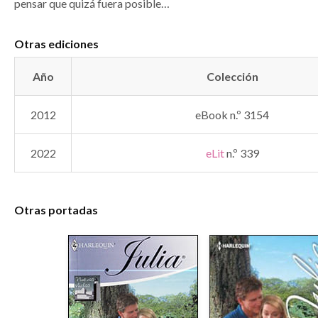
pensar que quizá fuera posible…
Otras ediciones
Año
Colección
2012
eBook n.º 3154
2022
eLit
n.º 339
Otras portadas