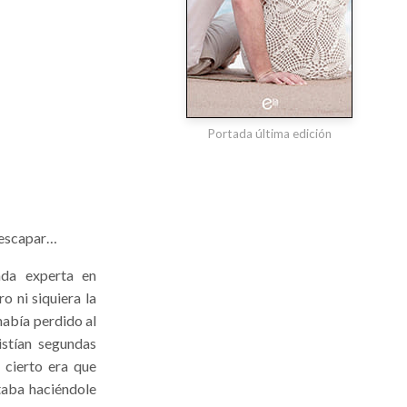
Portada última edición
 escapar…
ada experta en
o ni siquiera la
había perdido al
stían segundas
 cierto era que
staba haciéndole