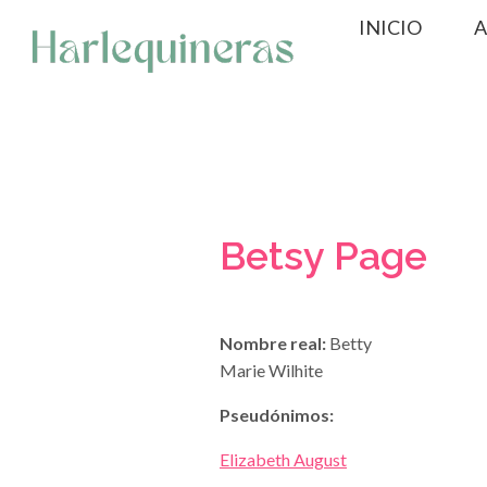
Saltar
INICIO
A
al
contenido
Betsy Page
Nombre real:
Betty
Marie Wilhite
Pseudónimos:
Elizabeth August