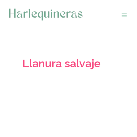
Saltar
al
contenido
Llanura salvaje