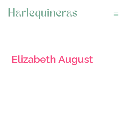
Saltar
al
contenido
Elizabeth August