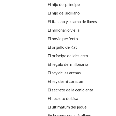
El hijo del príncipe
El hijo del siciliano
El italiano y su ama de llaves
El millonario y ella
El novio perfecto
El orgullo de Kat
El príncipe del desierto
El regalo del millonario
El rey de las arenas
El rey de mi corazón
El secreto de la cenicienta
El secreto de Lisa
El ultimátum del jeque
En la cama con el italiano