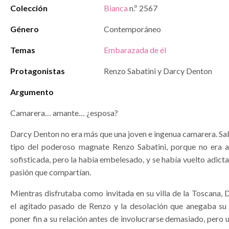
Colección
Bianca
n.º 2567
Género
Contemporáneo
Temas
Embarazada de él
Protagonistas
Renzo Sabatini y Darcy Denton
Argumento
Camarera… amante… ¿esposa?
Darcy Denton no era más que una joven e ingenua camarera. Sab
tipo del poderoso magnate Renzo Sabatini, porque no era alta
sofisticada, pero la había embelesado, y se había vuelto adicta
pasión que compartían.
Mientras disfrutaba como invitada en su villa de la Toscana,
el agitado pasado de Renzo y la desolación que anegaba su
poner fin a su relación antes de involucrarse demasiado, pero 