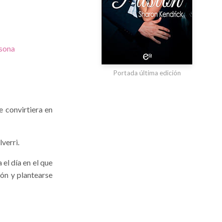
sona
Portada última edición
e convirtiera en
verri.
el día en el que
ión y plantearse