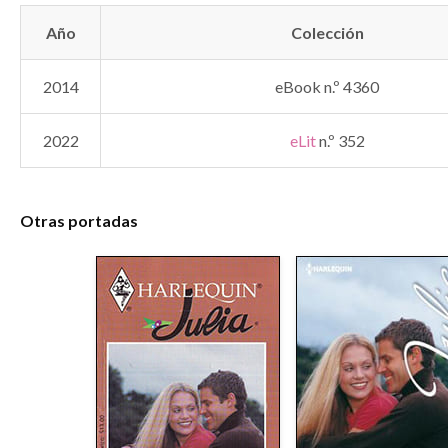
Año
Colección
2014
eBook n.º 4360
2022
eLit
n.º 352
Otras portadas