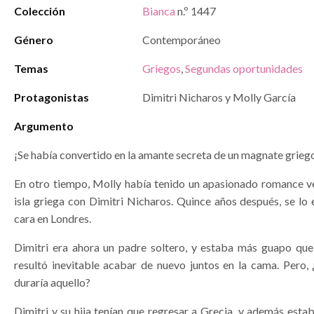
Colección
Bianca
n.º 1447
Género
Contemporáneo
Temas
Griegos
,
Segundas oportunidades
Protagonistas
Dimitri Nicharos y Molly García
Argumento
¡Se había convertido en la amante secreta de un magnate grieg
En otro tiempo, Molly había tenido un apasionado romance v
isla griega con Dimitri Nicharos. Quince años después, se lo
cara en Londres.
Dimitri era ahora un padre soltero, y estaba más guapo que
resultó inevitable acabar de nuevo juntos en la cama. Pero,
duraría aquello?
Dimitri y su hija tenían que regresar a Grecia, y además est