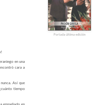
Portada última edición
o!
eraniego en una
 encontró cara a
 nunca. Así que
 ¿cuánto tiempo
aba empeñado en