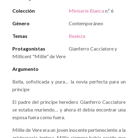
Colección
Miniserie Bianca
n.º 6
Género
Contemporáneo
Temas
Realeza
Protagonistas
Gianferro Cacciatore y
Millicent "Millie" de Vere
Argumento
Bella, sofisticada y pura… la novia perfecta para un
príncipe
El padre del príncipe heredero Gianferro Cacciatore
se estaba muriendo… y ahora él debía encontrar una
esposa fuera como fuera.
Millie de Vere era un joven inocente perteneciente a la
aristocracia inglesa. Millie siempre había creído que