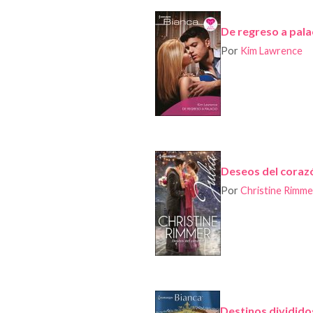
De regreso a pala
Por
Kim Lawrence
Deseos del coraz
Por
Christine Rimme
Destinos dividido