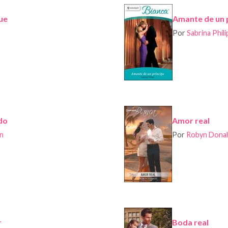
que
Amante de un 
Por
Sabrina Phili
do
Amor real
on
Por
Robyn Dona
r
Boda real