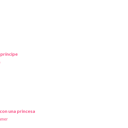
príncipe
s
con una princesa
immer