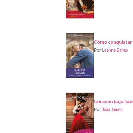
Cómo conquistar 
Por
Leanne Banks
Corazón bajo llav
Por
Julia James