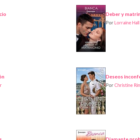
cio
Deber y matri
Por
Lorraine Hall
ón
Deseos inconf
r
Por
Christine R
s
Diamante proh