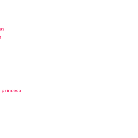
as
s
a princesa