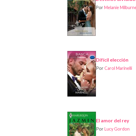
Por
Melanie Milburn
Difícil elección
Por
Carol Marinelli
El amor del rey
Por
Lucy Gordon