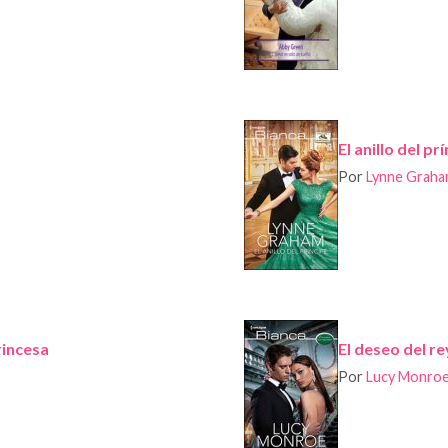
El anillo del pr
Por
Lynne Grah
rincesa
El deseo del re
Por
Lucy Monro