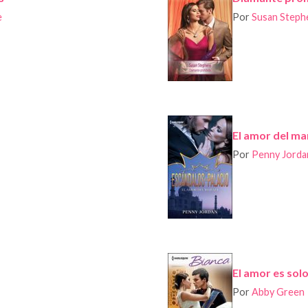
e
Por
Susan Steph
El amor del ma
Por
Penny Jorda
El amor es sol
Por
Abby Green