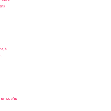
ens
rajá
n
o un sueño