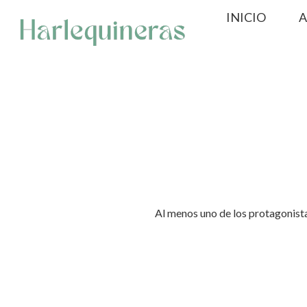
Saltar
INICIO
A
al
contenido
Al menos uno de los protagonistas