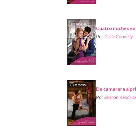
Cuatro noches en
Por
Clare Connelly
De camarera a pr
Por
Sharon Kendric