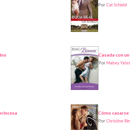
Por
Cat Schield
ino
Casada con un 
Por
Maisey Yate
princesa
Cómo casarse 
Por
Christine R