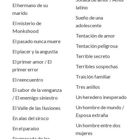
El hermano de su
latino
marido
Sueño de una
El misterio de
adolescente
Monkshood
Tentación de amor
El pasado nunca muere
Tentación peligrosa
El placer y la angustia
Terrible secreto
El primer amor / El
Terribles sospechas
primer error
Traición familiar
El reencuentro
Tres anillos
El sabor de la venganza
Un heredero inesperado
/ El enemigo siniestro
Un hombre de mundo /
El Valle de las Ilusiones
Esposa extraña
En alas del siroco
Un hombre entre dos
En el paraíso
mujeres
Enamorada de los