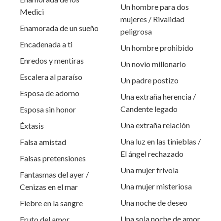
Un hombre para dos
Medici
mujeres / Rivalidad
Enamorada de un sueño
peligrosa
Encadenada a ti
Un hombre prohibido
Enredos y mentiras
Un novio millonario
Escalera al paraíso
Un padre postizo
Esposa de adorno
Una extraña herencia /
Candente legado
Esposa sin honor
Una extraña relación
Éxtasis
Una luz en las tinieblas /
Falsa amistad
El ángel rechazado
Falsas pretensiones
Una mujer frívola
Fantasmas del ayer /
Una mujer misteriosa
Cenizas en el mar
Una noche de deseo
Fiebre en la sangre
Una sola noche de amor
Fruto del amor