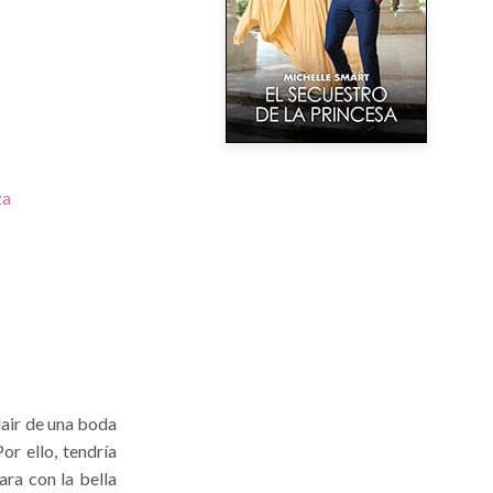
za
lair de una boda
or ello, tendría
ara con la bella