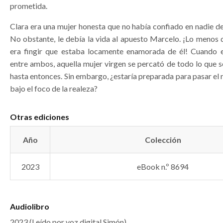
prometida.
Clara era una mujer honesta que no había confiado en nadie de
No obstante, le debía la vida al apuesto Marcelo. ¡Lo menos 
era fingir que estaba locamente enamorada de él! Cuando e
entre ambos, aquella mujer virgen se percató de todo lo que 
hasta entonces. Sin embargo, ¿estaría preparada para pasar el r
bajo el foco de la realeza?
Otras ediciones
Año
Colección
2023
eBook n.º 8694
Audiolibro
2023 (Leído por voz digital Simón)