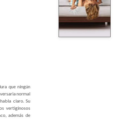
dura que ningún
dversaria normal
habla claro. Su
os vertiginosos
raco, además de