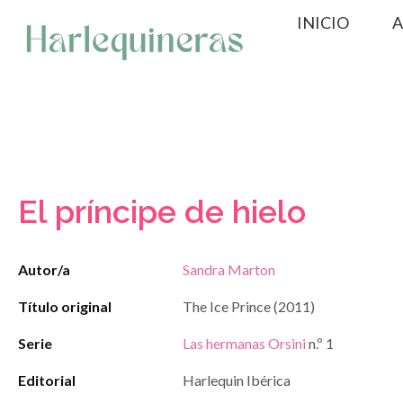
Saltar
INICIO
A
al
contenido
El príncipe de hielo
Autor/a
Sandra Marton
Título original
The Ice Prince (2011)
Serie
Las hermanas Orsini
n.º 1
Editorial
Harlequin Ibérica