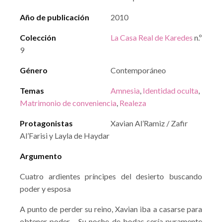
Año de publicación
2010
Colección
La Casa Real de Karedes
n.º
9
Género
Contemporáneo
Temas
Amnesia
,
Identidad oculta
,
Matrimonio de conveniencia
,
Realeza
Protagonistas
Xavian Al’Ramiz / Zafir
Al’Farisi y Layla de Haydar
Argumento
Cuatro ardientes príncipes del desierto buscando
poder y esposa
A punto de perder su reino, Xavian iba a casarse para
obtener poder… Su noche de bodas sería puramente