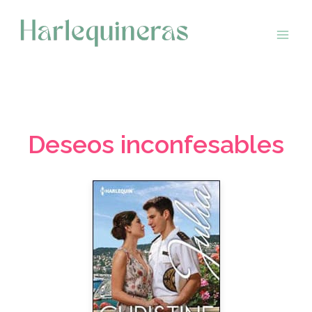
Saltar
al
contenido
Deseos inconfesables