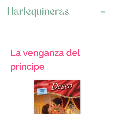
Saltar
al
contenido
La venganza del
príncipe