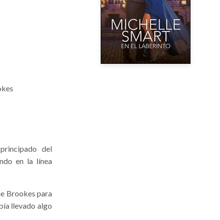
okes
principado del
ndo en la línea
nne Brookes para
abía llevado algo