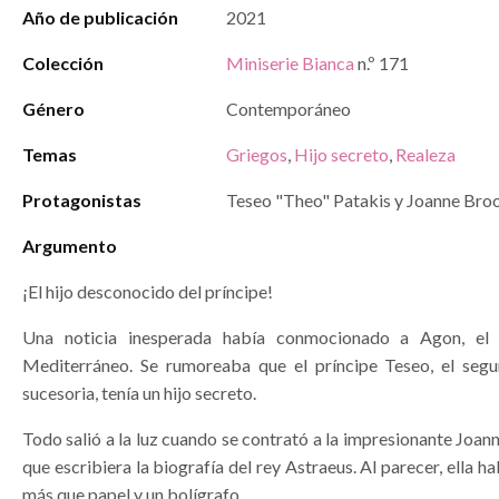
Año de publicación
2021
Colección
Miniserie Bianca
n.º 171
Género
Contemporáneo
Temas
Griegos
,
Hijo secreto
,
Realeza
Protagonistas
Teseo "Theo" Patakis y Joanne Bro
Argumento
¡El hijo desconocido del príncipe!
Una noticia inesperada había conmocionado a Agon, el 
Mediterráneo. Se rumoreaba que el príncipe Teseo, el segu
sucesoria, tenía un hijo secreto.
Todo salió a la luz cuando se contrató a la impresionante Joa
que escribiera la biografía del rey Astraeus. Al parecer, ella h
más que papel y un bolígrafo…