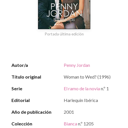
Portada última edición
Autor/a
Penny Jordan
Título original
Woman to Wed? (1996)
Serie
El ramo de la novia
n.º 1
Editorial
Harlequin Ibérica
Año de publicación
2001
Colección
Bianca
n.º 1205