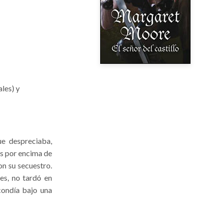
les) y
e despreciaba,
es por encima de
on su secuestro.
es, no tardó en
condía bajo una