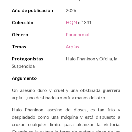
Año de publicación
2026
Colección
HQN
n.º 331
Género
Paranormal
Temas
Arpías
Protagonistas
Halo Phaninon y Ofelia, la
Suspendida
Argumento
Un asesino duro y cruel y una obstinada guerrera
arpía…, uno destinado a morir a manos del otro.
Halo Phaninon, asesino de dioses, es tan frío y
despiadado como una máquina y está dispuesto a
cruzar cualquier límite para alcanzar la victoria.
Cuando se le asigna la tarea de matar a doce de los