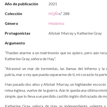
Año de publicación
2021
Colección
HQÑ
n.º 288
Género
Histórico
Protagonistas
Alistair Murray y Katherine Gray
Argumento
“Pueden atarme a un matrimonio que no quiero, pero aún recu
Katherine Gray, señora de Hay”.
“Atravesé un mar de tormentas, las llamas del infierno y la
patria, mar o rey que pueda separarme de ti, mi corazón te pert
Han pasado dos años y Alistair Murray, un highlander escocés a
reina inglesa, vuelve de la guerra. Aún le queda una última misi
simple, que lo lleva a un perdido castillo inglés disfrazado de m
Katherine Gray, señora de Hay, es independiente, valiente y