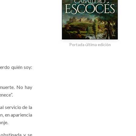
Portada última edición
erdo quién soy:
 muerte. No hay
enece”.
l servicio de la
ón, en apariencia
onje.
 obstinada y se