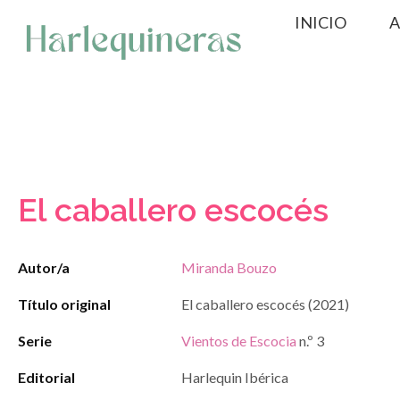
Saltar
INICIO
A
al
contenido
El caballero escocés
Autor/a
Miranda Bouzo
Título original
El caballero escocés (2021)
Serie
Vientos de Escocia
n.º 3
Editorial
Harlequin Ibérica