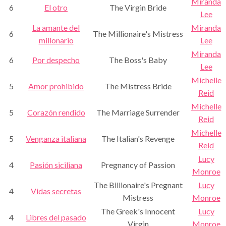
Miranda
6
El otro
The Virgin Bride
Lee
La amante del
Miranda
6
The Millionaire's Mistress
millonario
Lee
Miranda
6
Por despecho
The Boss's Baby
Lee
Michelle
5
Amor prohibido
The Mistress Bride
Reid
Michelle
5
Corazón rendido
The Marriage Surrender
Reid
Michelle
5
Venganza italiana
The Italian's Revenge
Reid
Lucy
4
Pasión siciliana
Pregnancy of Passion
Monroe
The Billionaire's Pregnant
Lucy
4
Vidas secretas
Mistress
Monroe
The Greek's Innocent
Lucy
4
Libres del pasado
Virgin
Monroe