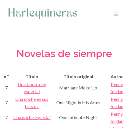
Saltar
al
contenido
Novelas de siempre
n.º
Título
Título original
Autor
Una boda muy
Penny
7
Marriage Make Up
especial
Jordan
Una noche en sus
Penny
7
One Night in His Arms
brazos
Jordan
Penny
7
Una noche especial
One Intimate Night
Jordan