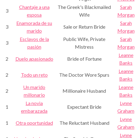
Chantaje a una
The Greek's Blackmailed
Sarah
3
esposa
Wife
Morgan
Enamorada de su
Sarah
3
Sale or Return Bride
marido
Morgan
Esclavos de la
Public Wife, Private
Sarah
3
pasión
Mistress
Morgan
Leanne
2
Duelo apasionado
Bride of Fortune
Banks
Leanne
2
Todo un reto
The Doctor Wore Spurs
Banks
Un marido
Leanne
2
Millionaire Husband
millonario
Banks
La novia
Lynne
1
Expectant Bride
embarazada
Graham
Lynne
1
Otra oportunidad
The Reluctant Husband
Graham
Lynne